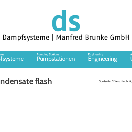
ems
Pumping Stations
Engineering
A
fsysteme
Pumpstationen
Engineering
ndensate flash
Startseite
Dampftechnik,