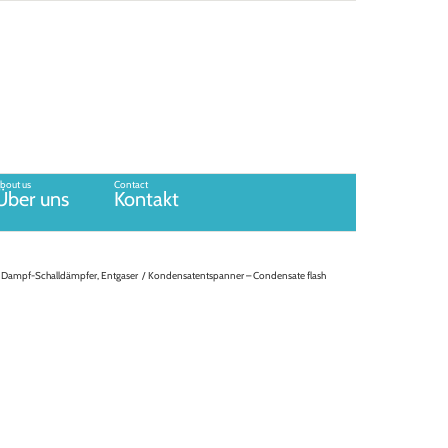
bout us
Contact
Über uns
Kontakt
 Dampf-Schalldämpfer, Entgaser
Kondensatentspanner – Condensate flash