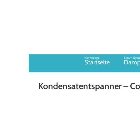
Zum
Inhalt
springen
Homepage
Steam Syst
Startseite
Damp
Kondensatentspanner – Co